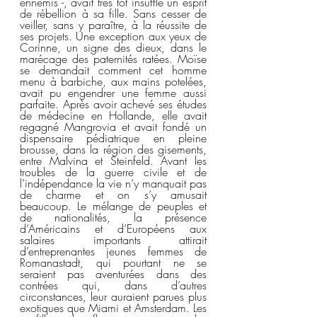
ennemis -, avait très tôt insufflé un esprit 
de rébellion à sa fille. Sans cesser de 
veiller, sans y paraître, à la réussite de 
ses projets. Une exception aux yeux de 
Corinne, un signe des dieux, dans le 
marécage des paternités ratées. Moïse 
se demandait comment cet homme 
menu à barbiche, aux mains potelées, 
avait pu engendrer une femme aussi 
parfaite. Après avoir achevé ses études 
de médecine en Hollande, elle avait 
regagné Mangrovia et avait fondé un 
dispensaire pédiatrique en pleine 
brousse, dans la région des gisements, 
entre Malvina et Steinfeld. Avant les 
troubles de la guerre civile et de 
l’indépendance la vie n’y manquait pas 
de charme et on s’y amusait 
beaucoup. Le mélange de peuples et 
de nationalités, la présence 
d’Américains et d’Européens aux 
salaires importants attirait 
d’entreprenantes jeunes femmes de 
Romanastadt, qui pourtant ne se 
seraient pas aventurées dans des 
contrées qui, dans d’autres 
circonstances, leur auraient parues plus 
exotiques que Miami et Amsterdam. Les 