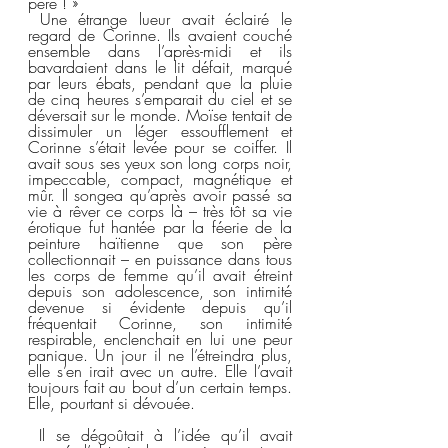
père ! »  
 Une étrange lueur avait éclairé le 
regard de Corinne. Ils avaient couché 
ensemble dans l’après-midi et ils 
bavardaient dans le lit défait, marqué 
par leurs ébats, pendant que la pluie 
de cinq heures s’emparait du ciel et se 
déversait sur le monde. Moïse tentait de 
dissimuler un léger essoufflement et 
Corinne s’était levée pour se coiffer. Il 
avait sous ses yeux son long corps noir, 
impeccable, compact, magnétique et 
mûr. Il songea qu’après avoir passé sa 
vie à rêver ce corps là – très tôt sa vie 
érotique fut hantée par la féerie de la 
peinture haïtienne que son père 
collectionnait – en puissance dans tous 
les corps de femme qu’il avait étreint 
depuis son adolescence, son intimité 
devenue si évidente depuis qu’il 
fréquentait Corinne, son intimité 
respirable, enclenchait en lui une peur 
panique. Un jour il ne l’étreindra plus, 
elle s’en irait avec un autre. Elle l’avait 
toujours fait au bout d’un certain temps. 
Elle, pourtant si dévouée.  
 Il se dégoûtait à l’idée qu’il avait 