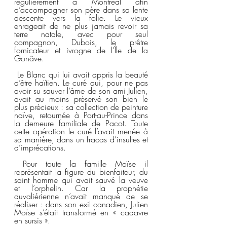
régulièrement à Montréal afin 
d’accompagner son père dans sa lente 
descente vers la folie. Le vieux 
enrageait de ne plus jamais revoir sa 
terre natale, avec pour seul 
compagnon, Dubois, le prêtre 
fornicateur et ivrogne de l’Île de la 
Gonâve.  
 Le Blanc qui lui avait appris la beauté 
d’être haïtien. Le curé qui, pour ne pas 
avoir su sauver l’âme de son ami Julien, 
avait au moins préservé son bien le 
plus précieux : sa collection de peinture 
naïve, retournée à Port-au-Prince dans 
la demeure familiale de Pacot. Toute 
cette opération le curé l’avait menée à 
sa manière, dans un fracas d’insultes et 
d’imprécations.  
 Pour toute la famille Moïse il 
représentait la figure du bienfaiteur, du 
saint homme qui avait sauvé la veuve 
et l’orphelin. Car la prophétie 
duvaliérienne n’avait manqué de se 
réaliser : dans son exil canadien, Julien 
Moïse s’était transformé en « cadavre 
en sursis ».  