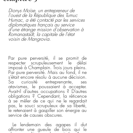
Dionys Moïse, un entrepreneur de 
l'ouest de la République des Tumuc 
Humac, a été contacté par les services 
diplomatiques français au service 
d'une étrange mission d'observation à 
Romanastadt, la capitale de l'état 
voisin de Mangrovia.
Par pure perversité, il se promit de 
respecter scrupuleusement le délai 
imposé à Champlain. Trois jours pleins. 
Par pure perversité. Mais au fond, il ne 
s’était encore résolu à aucune décision. 
Sa curiosité entreprenante, ses 
atavismes, le poussaient à accepter. 
Avait-il d’autres occupations ? D’autres 
obligations ? Cependant, la réticence 
à se mêler de ce qui ne le regardait 
pas, le souci scrupuleux de sa liberté, 
le retenaient à gaspiller son énergie au 
service de causes obscures.
 Le lendemain des agapes il dut 
affronter une gueule de bois qui le 