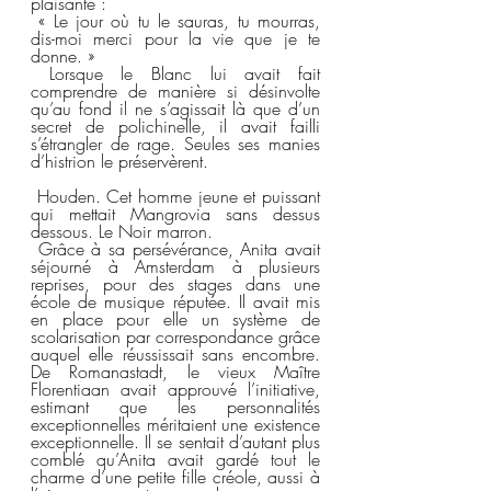
plaisanté :  
 « Le jour où tu le sauras, tu mourras, 
dis-moi merci pour la vie que je te 
donne. »  
 Lorsque le Blanc lui avait fait 
comprendre de manière si désinvolte 
qu’au fond il ne s’agissait là que d’un 
secret de polichinelle, il avait failli 
s’étrangler de rage. Seules ses manies 
d’histrion le préservèrent.  
 Houden. Cet homme jeune et puissant 
qui mettait Mangrovia sans dessus 
dessous. Le Noir marron.  
 Grâce à sa persévérance, Anita avait 
séjourné à Amsterdam à plusieurs 
reprises, pour des stages dans une 
école de musique réputée. Il avait mis 
en place pour elle un système de 
scolarisation par correspondance grâce 
auquel elle réussissait sans encombre. 
De Romanastadt, le vieux Maître 
Florentiaan avait approuvé l’initiative, 
estimant que les personnalités 
exceptionnelles méritaient une existence 
exceptionnelle. Il se sentait d’autant plus 
comblé qu’Anita avait gardé tout le 
charme d’une petite fille créole, aussi à 