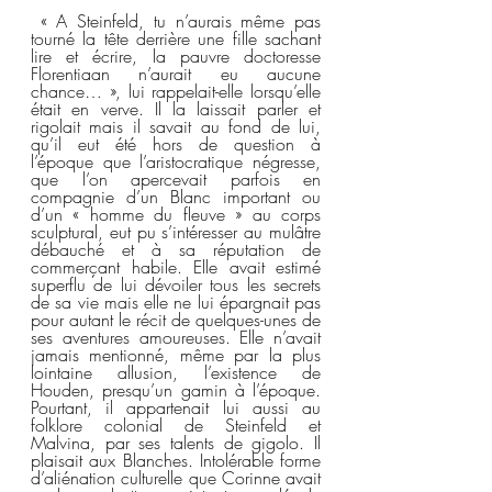
 « A Steinfeld, tu n’aurais même pas 
tourné la tête derrière une fille sachant 
lire et écrire, la pauvre doctoresse 
Florentiaan n’aurait eu aucune 
chance… », lui rappelait-elle lorsqu’elle 
était en verve. Il la laissait parler et 
rigolait mais il savait au fond de lui, 
qu’il eut été hors de question à 
l’époque que l’aristocratique négresse, 
que l’on apercevait parfois en 
compagnie d’un Blanc important ou 
d’un « homme du fleuve » au corps 
sculptural, eut pu s’intéresser au mulâtre 
débauché et à sa réputation de 
commerçant habile. Elle avait estimé 
superflu de lui dévoiler tous les secrets 
de sa vie mais elle ne lui épargnait pas 
pour autant le récit de quelques-unes de 
ses aventures amoureuses. Elle n’avait 
jamais mentionné, même par la plus 
lointaine allusion, l’existence de 
Houden, presqu’un gamin à l’époque. 
Pourtant, il appartenait lui aussi au 
folklore colonial de Steinfeld et 
Malvina, par ses talents de gigolo. Il 
plaisait aux Blanches. Intolérable forme 
d’aliénation culturelle que Corinne avait 