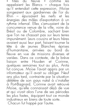
« filles du fleuve » comme les 
appelaient les Blancs – chaque fois 
qu’il entendait cette expression, Moïse 
songeaient aux gardiennes de l’or du 
Rhin – épuisaient les nerfs et les 
énergies des mâles d’exportation à un 
rythme infernal. Elles s’amusaient de la 
concurrence venue de la ville, voire du 
Brésil ou de Colombie, sachant bien 
que l’on ne chassait pas sur leurs terres 
impunément. Leurs cousins et leurs frères 
avaient aussi leur part, faisant tourner la 
tête à de jeunes Blanches éprises 
d’humanitaire, arrivées au bord du 
fleuve en vue de missions diverses et 
variées. Dans ce contexte, de la brève 
liaison entre Houden et Corinne, 
quelques semaines tout au plus, Anita 
fut conçue. Moïse l’avait appris par un 
informateur qu’il avait su obliger. Neuf 
ans plus tard, contrainte par la situation 
délétère de son pays natal à s’installer 
à Port-Bagnard, Corinne avait retrouvé 
Moïse, qu’elle connaissait déjà de vue 
et qui vivait alors l’une de ses périodes 
les plus fastes, équipant tout ce monde 
industrieux en biens de toute sorte.
 Chacun fut happé par l’autre.