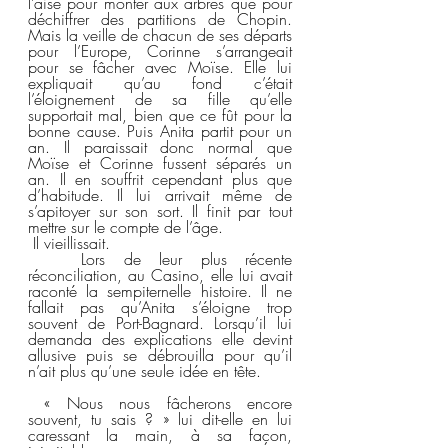
l’aise pour monter aux arbres que pour 
déchiffrer des partitions de Chopin. 
Mais la veille de chacun de ses départs 
pour l’Europe, Corinne s’arrangeait 
pour se fâcher avec Moïse. Elle lui 
expliquait qu’au fond c’était 
l’éloignement de sa fille qu’elle 
supportait mal, bien que ce fût pour la 
bonne cause. Puis Anita partit pour un 
an. Il paraissait donc normal que 
Moïse et Corinne fussent séparés un 
an. Il en souffrit cependant plus que 
d’habitude. Il lui arrivait même de 
s’apitoyer sur son sort. Il finit par tout 
mettre sur le compte de l’âge.  
 Il vieillissait.
	Lors de leur plus récente 
réconciliation, au Casino, elle lui avait 
raconté la sempiternelle histoire. Il ne 
fallait pas qu’Anita s’éloigne trop 
souvent de Port-Bagnard. Lorsqu’il lui 
demanda des explications elle devint 
allusive puis se débrouilla pour qu’il 
n’ait plus qu’une seule idée en tête.
 « Nous nous fâcherons encore 
souvent, tu sais ? » lui dit-elle en lui 
caressant la main, à sa façon, 