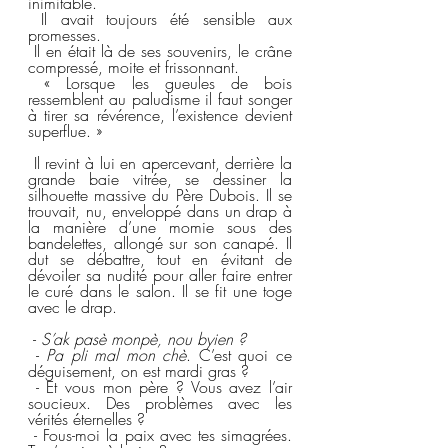
inimitable.  
 Il avait toujours été sensible aux 
promesses.
 Il en était là de ses souvenirs, le crâne 
compressé, moite et frissonnant.
 « Lorsque les gueules de bois 
ressemblent au paludisme il faut songer 
à tirer sa révérence, l’existence devient 
superflue. » 
 Il revint à lui en apercevant, derrière la 
grande baie vitrée, se dessiner la 
silhouette massive du Père Dubois. Il se 
trouvait, nu, enveloppé dans un drap à 
la manière d’une momie sous des 
bandelettes, allongé sur son canapé. Il 
dut se débattre, tout en évitant de 
dévoiler sa nudité pour aller faire entrer 
le curé dans le salon. Il se fit une toge 
avec le drap.
 - 
S’ak pasè monpè, nou byien ?
 - 
Pa pli mal mon chè
. C’est quoi ce 
déguisement, on est mardi gras ?
 - Et vous mon père ? Vous avez l’air 
soucieux. Des problèmes avec les 
vérités éternelles ?
 - Fous-moi la paix avec tes simagrées. 