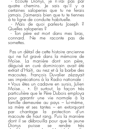
 - Ecoute Dionys, je n’irai pas par 
quatre chemins. Je sais qu’il y a 
certaines saloperies que tu ne ferais 
jamais. J’aimerais bien que tu te tiennes 
à ta ligne de conduite habituelle.
 - Mais de quoi parles-tu Joseph ? 
Quelles saloperies ?
 - Ton père est mort dans mes bras, 
connard. Ne me raconte pas de 
sornettes.
 Pas un détail de cette histoire ancienne 
qui ne fut gravé dans la mémoire de 
Moïse. La manière dont son père, 
déguisé en curé dominicain avait été 
extrait d’Haïti, au nez et à la barbe des 
macoutes. François Duvalier zézayait 
ses imprécations à la Radio nationale : 
« Vous êtes un cadavre en sursis, Julien 
Moïse… ». Et surtout, la façon très 
particulière que le Père Dubois employa 
pour garantir une vie normale à la 
famille demeurée au pays – lui-même, 
sa mère et ses tantes – en extorquant 
par chantage la protection d’un 
macoute de haut rang. Puis la manière 
dont il se débrouilla pour que le jeune 
Dionys puisse se rendre très 