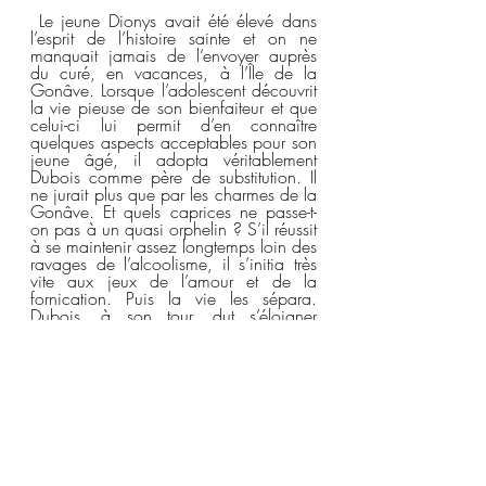
 Le jeune Dionys avait été élevé dans 
l’esprit de l’histoire sainte et on ne 
manquait jamais de l’envoyer auprès 
du curé, en vacances, à l’Île de la 
Gonâve. Lorsque l’adolescent découvrit 
la vie pieuse de son bienfaiteur et que 
celui-ci lui permit d’en connaître 
quelques aspects acceptables pour son 
jeune âgé, il adopta véritablement 
Dubois comme père de substitution. Il 
ne jurait plus que par les charmes de la 
Gonâve. Et quels caprices ne passe-t-
on pas à un quasi orphelin ? S’il réussit 
à se maintenir assez longtemps loin des 
ravages de l’alcoolisme, il s’initia très 
vite aux jeux de l’amour et de la 
fornication. Puis la vie les sépara. 
Dubois, à son tour, dut s’éloigner 
d’Haïti « pour des raisons de sécurité » 
et Dionys déçut sa famille en adoptant 
l’existence d’un homme d’affaires 
errant. Il s’était pourtant montré très 
prometteur en commençant des études 
de lettres et de philosophie et en 
révélant une mélomanie qui le classait 
à un niveau tolérable de respectabilité 
intellectuelle dans les milieux de la 