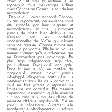
cloua au lit pour la matinée. Il se 
rappela, au milieu des vertiges, le dîner 
avec Corinne au Casino, le soir de leur 
réconciliation.  
 Depuis qu’il avait rencontré Corinne, 
six ans auparavant, son existence avait 
été scandée par leurs disputes et 
réconciliations. Un rituel. Ils n’avaient 
jamais de motifs bien établis et ce 
n’étaient pas les infidélités 
occasionnelles de Moïse qui allaient 
servir de prétexte. Corinne n’avait rien 
contre la polygamie. Elle lui trouvait les 
mêmes charmes qu’à la polyandrie, qui 
ne l’effarouchait pas davantage. En 
plus, trop indépendante, trop fière, 
pour désirer l’exclusivité conjugale. 
Dans la mesure où, en matière de 
conjugalité, Moïse n’avait jamais 
développé d’expertise particulière, ils 
demeuraient tous les deux convaincus 
qu’il ne faut jamais outrepasser les 
limites de son caractère. Elle mesurait 
cependant l’ascendant qu’elle exerçait 
sur son amoureux par ses allures de 
négresse altière et imprévisible. Elle en 
jouait, si nécessaire. Autrement elle 
manifestait le détachement qui sied aux 