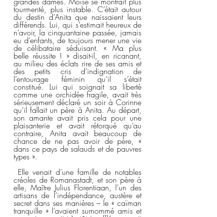
grandes dames. Moïse se montrait plus 
tourmenté, plus instable. C’était autour 
du destin d’Anita que naissaient leurs 
différends. Lui, qui s’estimait heureux de 
n’avoir, la cinquantaine passée, jamais 
eu d’enfants, de toujours mener une vie 
de célibataire séduisant. « Ma plus 
belle réussite ! » disait-il, en ricanant, 
au milieu des éclats rire de ses amis et 
des petits cris d’indignation de 
l’entourage féminin qu’il s’était 
constitué. Lui qui soignait sa liberté 
comme une orchidée fragile, avait très 
sérieusement déclaré un soir à Corinne 
qu’il fallait un père à Anita. Au départ, 
son amante avait pris cela pour une 
plaisanterie et avait rétorqué qu’au 
contraire, Anita avait beaucoup de 
chance de ne pas avoir de père, « 
dans ce pays de salauds et de pauvres 
types ».  
 Elle venait d’une famille de notables 
créoles de Romanastadt, et son père à 
elle, Maître Julius Florentiaan, l’un des 
artisans de l’indépendance, austère et 
secret dans ses manières – le « caïman 
tranquille » l’avaient surnommé amis et 