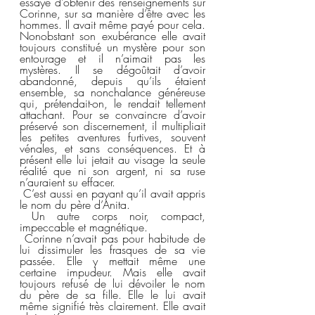
essayé d’obtenir des renseignements sur 
Corinne, sur sa manière d’être avec les 
hommes. Il avait même payé pour cela. 
Nonobstant son exubérance elle avait 
toujours constitué un mystère pour son 
entourage et il n’aimait pas les 
mystères. Il se dégoûtait d’avoir 
abandonné, depuis qu’ils étaient 
ensemble, sa nonchalance généreuse 
qui, prétendait-on, le rendait tellement 
attachant. Pour se convaincre d’avoir 
préservé son discernement, il multipliait 
les petites aventures furtives, souvent 
vénales, et sans conséquences. Et à 
présent elle lui jetait au visage la seule 
réalité que ni son argent, ni sa ruse 
n’auraient su effacer.  
 C’est aussi en payant qu’il avait appris 
le nom du père d’Anita. 
 Un autre corps noir, compact, 
impeccable et magnétique.  
 Corinne n’avait pas pour habitude de 
lui dissimuler les frasques de sa vie 
passée. Elle y mettait même une 
certaine impudeur. Mais elle avait 
toujours refusé de lui dévoiler le nom 
du père de sa fille. Elle le lui avait 
même signifié très clairement. Elle avait 