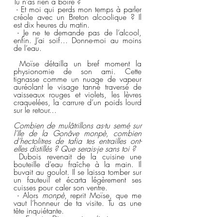
Tu n’as rien à boire ?
 - Et moi qui perds mon temps à parler 
créole avec un Breton alcoolique ? Il 
est dix heures du matin.
 - Je ne te demande pas de l’alcool, 
enfin. J’ai soif… Donne-moi au moins 
de l’eau.
 Moïse détailla un bref moment la 
physionomie de son ami. Cette 
tignasse comme un nuage de vapeur 
auréolant le visage tanné traversé de 
vaisseaux rouges et violets, les lèvres 
craquelées, la carrure d’un poids lourd 
sur le retour…
Combien de mulâtrillons as-tu semé sur 
l’Ile de la Gonâve monpè, combien 
d’hectolitres de tafia tes entrailles ont-
elles distillés ? Que serais-je sans toi ?  
 Dubois revenait de la cuisine une 
bouteille d’eau fraîche à la main. Il 
buvait au goulot. Il se laissa tomber sur 
un fauteuil et écarta légèrement ses 
cuisses pour caler son ventre.
 - Alors 
monpè
, reprit Moïse, que me 
vaut l’honneur de ta visite. Tu as une 
tête inquiétante.