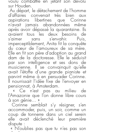
voulu combattre en jetant son dévolu 
sur Houden.
 Au départ, le détachement de l’homme 
d’affaires convenait très bien aux 
aspirations libertines que Corinne 
n’avait jamais abandonnées même 
après avoir dépassé la quarantaine. Ils 
avaient tous les deux besoins de 
s’aimer sans s’envahir. Puis, 
imperceptiblement, Anita fit la conquête 
du cœur de l’amoureux de sa mère. 
Elle en fit son père d’adoption au grand 
dam de la doctoresse. Elle le séduisit 
par son intelligence et ses dons de 
musicienne. Il se convainquit qu’elle 
avait l’étoffe d’une grande pianiste et 
parvint même à en persuader Corinne. 
Il nourrissait l’idée fixe de l’envoyer en 
pensionnat, à Amsterdam.  
 « Ce n’est pas au milieu de 
l’Amazonie que l’on donne libre cours 
à son génie… »  
 Corinne semblait s’y résigner, s’en 
accommoder, puis, un soir, comme un 
coup de tonnerre dans un ciel serein 
elle avait déclenché leur première 
dispute :  
 « N’oublies pas que tu n’es pas son 