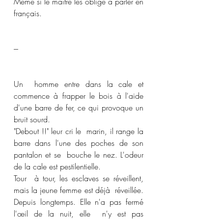
Même si le maître les oblige à parler en 
français. 
---
Un  homme entre dans la cale et 
commence à frapper le bois à l'aide 
d'une barre de fer, ce qui provoque un 
bruit sourd. 
"Debout !!" leur cri le  marin, il range la 
barre dans l'une des poches de son 
pantalon et se  bouche le nez. L'odeur 
de la cale est pestilentielle. 
Tour  à tour, les esclaves se réveillent, 
mais la jeune femme est déjà  réveillée. 
Depuis longtemps. Elle n'a pas fermé 
l'œil de la nuit, elle  n'y est pas 