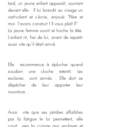
tard, un jeune enfant apparaît, souriant 
devant elle.  Il lui brandit au visage un 
cerf-volant et s'écrie, enjoué: "Père et 
moi  l'avons construit ! Il vous plaît ?" 
La jeune femme sourit et hoche la tête. 
L'enfant rit, fier de lui, avant de repartir 
aussi vite qu'il était arrivé. 
Elle  recommence à éplucher quand 
soudain une cloche retentit. Les 
esclaves  sont arrivés . Elle doit se 
dépêcher de leur apporter leur 
nourriture. 
Aussi  vite que ses jambes affaiblies 
par la fatigue le lui permettent, elle 
court  vers la cuisine aux esclaves et 