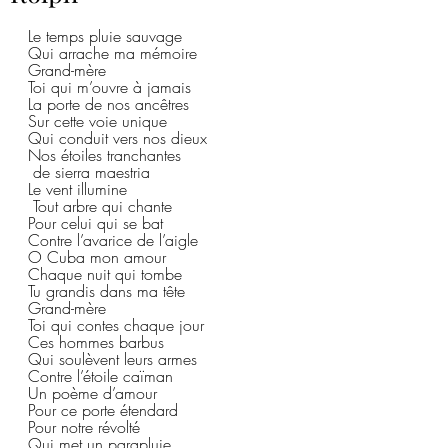
Le temps pluie sauvage
Qui arrache ma mémoire
Grand-mère
Toi qui m’ouvre à jamais
La porte de nos ancêtres
Sur cette voie unique
Qui conduit vers nos dieux
Nos étoiles tranchantes
 de sierra maestria
Le vent illumine
 Tout arbre qui chante
Pour celui qui se bat
Contre l’avarice de l’aigle
O Cuba mon amour
Chaque nuit qui tombe
Tu grandis dans ma tête
Grand-mère
Toi qui contes chaque jour
Ces hommes barbus
Qui soulèvent leurs armes
Contre l’étoile caïman
Un poème d’amour
Pour ce porte étendard
Pour notre révolté  
Qui met un parapluie