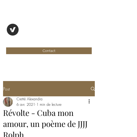
OYAPOCK, REVUE
ENTRE DEUX RIVES
Contact
Post
Cretté Alexandra
6 avr. 2021
1 min de lecture
Révolte - Cuba mon
amour, un poème de JJJJ
Rolph