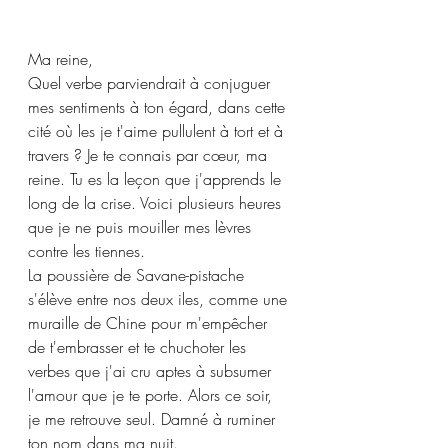
Ma reine,
Quel verbe parviendrait à conjuguer 
mes sentiments à ton égard, dans cette 
cité où les je t'aime pullulent à tort et à 
travers ? Je te connais par cœur, ma 
reine. Tu es la leçon que j'apprends le 
long de la crise. Voici plusieurs heures 
que je ne puis mouiller mes lèvres 
contre les tiennes.
La poussière de Savane-pistache 
s'élève entre nos deux iles, comme une 
muraille de Chine pour m'empêcher 
de t'embrasser et te chuchoter les 
verbes que j'ai cru aptes à subsumer 
l'amour que je te porte. Alors ce soir, 
je me retrouve seul. Damné à ruminer 
ton nom dans ma nuit.