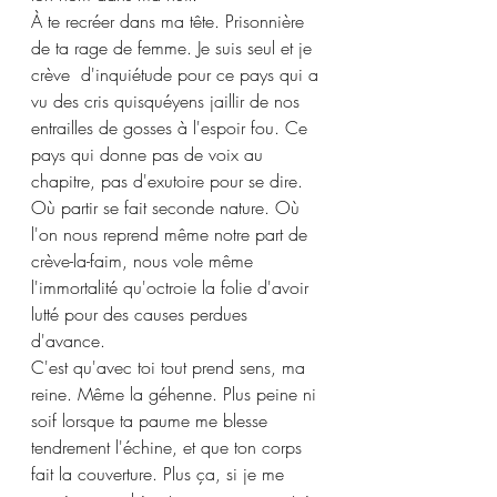
À te recréer dans ma tête. Prisonnière 
de ta rage de femme. Je suis seul et je 
crève  d'inquiétude pour ce pays qui a 
vu des cris quisquéyens jaillir de nos 
entrailles de gosses à l'espoir fou. Ce 
pays qui donne pas de voix au 
chapitre, pas d'exutoire pour se dire. 
Où partir se fait seconde nature. Où 
l'on nous reprend même notre part de 
crève-la-faim, nous vole même 
l'immortalité qu'octroie la folie d'avoir 
lutté pour des causes perdues 
d'avance.
C'est qu'avec toi tout prend sens, ma 
reine. Même la géhenne. Plus peine ni 
soif lorsque ta paume me blesse 
tendrement l'échine, et que ton corps  
fait la couverture. Plus ça, si je me 