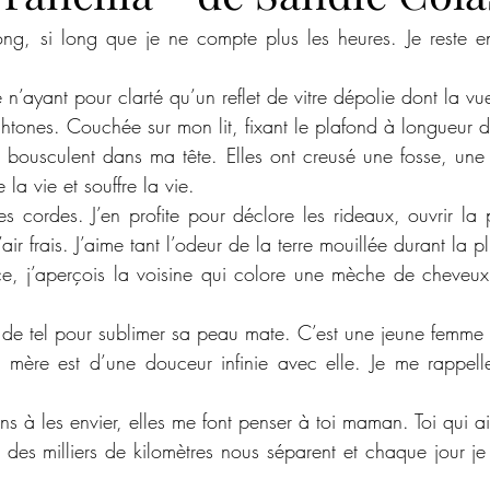
ng, si long que je ne compte plus les heures. Je reste en
n’ayant pour clarté qu’un reflet de vitre dépolie dont la vu
htones. Couchée sur mon lit, fixant le plafond à longueur 
e bousculent dans ma tête. Elles ont creusé une fosse, une 
e la vie et souffre la vie.
es cordes. J’en profite pour déclore les rideaux, ouvrir la p
air frais. J’aime tant l’odeur de la terre mouillée durant la p
e, j’aperçois la voisine qui colore une mèche de cheveux 
 de tel pour sublimer sa peau mate. C’est une jeune femme q
 mère est d’une douceur infinie avec elle. Je me rappell
iens à les envier, elles me font penser à toi maman. Toi qui 
 des milliers de kilomètres nous séparent et chaque jour je 