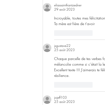
bruit- un poème d'Abraham
eliassaintfrantzedner
Ostin
29 août 2023
Incroyable, toutes mes félicitation
Ta mère est fière de t'avoir 
J'aime
Répondre
jsgustave22
25 août 2023
Chaque parcelle de tes verbes fait
mélancolie comme si c'était la le
Excellent texte !!! J'aimerais te 
résilience.
J'aime
Répondre
jojeff103
25 août 2023