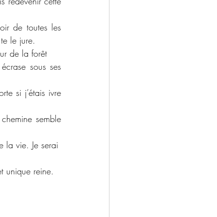
s redevenir cette 
ir de toutes les 
te le jure.
ur de la forêt
 écrase sous ses 
 si j’étais ivre 
e chemine semble 
 la vie. Je serai
t unique reine.