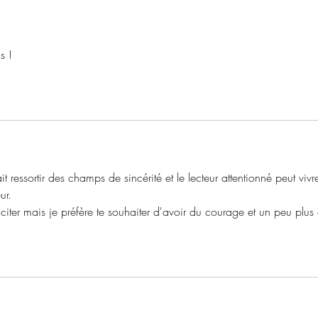
Victor Corona
Cor
s !
 ressortir des champs de sincérité et le lecteur attentionné peut vivre
ur. 
féliciter mais je préfère te souhaiter d'avoir du courage et un peu plus