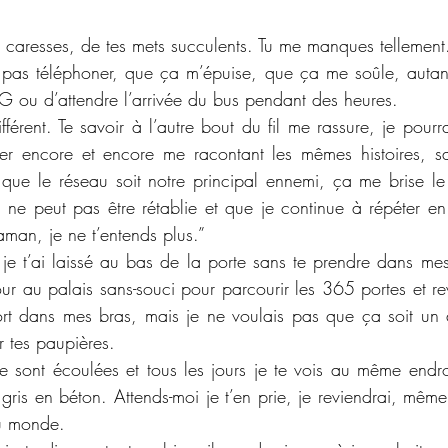
es caresses, de tes mets succulents. Tu me manques tellement
 pas téléphoner, que ça m’épuise, que ça me soûle, autant
G ou d’attendre l’arrivée du bus pendant des heures. 
férent. Te savoir à l’autre bout du fil me rassure, je pourrai
ter encore et encore me racontant les mêmes histoires, s
ue le réseau soit notre principal ennemi, ça me brise l
 ne peut pas être rétablie et que je continue à répéter en
maman, je ne t’entends plus.”
ù je t’ai laissé au bas de la porte sans te prendre dans me
 tour au palais sans-souci pour parcourir les 365 portes et rev
 fort dans mes bras, mais je ne voulais pas que ça soit un a
r tes paupières.
 sont écoulées et tous les jours je te vois au même endro
gris en béton. Attends-moi je t’en prie, je reviendrai, même 
du monde.