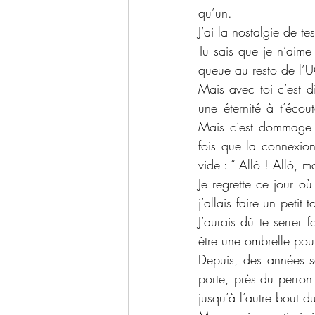
qu’un.
J’ai la nostalgie de t
Tu sais que je n’aime
queue au resto de l’U
Mais avec toi c’est dif
une éternité à t’écou
Mais c’est dommage q
fois que la connexion
vide : “ Allô ! Allô, 
Je regrette ce jour o
j’allais faire un petit
J’aurais dû te serrer
être une ombrelle pou
Depuis, des années se
porte, près du perron 
jusqu’à l’autre bout 