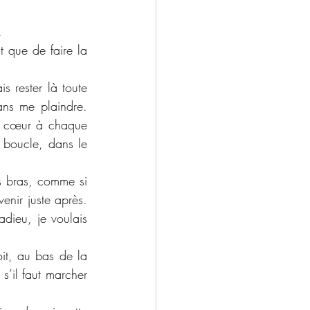
. 
 que de faire la 
s rester là toute 
ans me plaindre. 
e cœur à chaque 
 boucle, dans le 
s bras, comme si 
enir juste après. 
dieu, je voulais 
it, au bas de la 
s’il faut marcher 