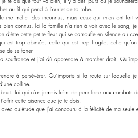
je te dis que tout va bien, il y a des jours où je souhaiterai
her au fil qui pend à l’ourlet de ta robe.
de me méfier des inconnus, mais ceux qui m’en ont fait vo
 bien connus. Ici la famille n’a rien à voir avec le sang, je 
ion d’être cette petite fleur qui se camoufle en silence au cœ
i est trop abîmée, celle qui est trop fragile, celle qu’on
ise de se faner.
 souffrance et j’ai dû apprendre à marcher droit. Qu’importe
rendre à persévérer. Qu’importe si la route sur laquelle j
’une colline.
au bout. Toi qui n’as jamais frémi de peur face aux combats de
t’offrir cette aisance que je te dois. 
 avec quiétude que j’ai concouru à la félicité de ma seule e