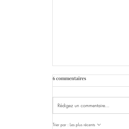
6 commentaires
Rédigez un commentaire...
Poème silencieux et grand
Trier par :
Les plus récents