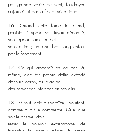
par grande volée de vent, foudroyée 
aujourd’hui par la force mécanique
16. Quand cette force te prend, 
persiste, t’impose son tuyau déconné, 
son rapport sans trace et
sans chiré ; un long bras long enfoui 
par le fondement
17. Ce qui apparaît en ce cas là, 
même, c’est ton propre délire extradé 
dans un corps, pluie acide
des semences internées en ses airs
18. Et tout doit disparaître, pourtant, 
comme a dit le commerce. Quel que 
soit le prisme, doit
rester le pouvoir exceptionnel de 
blanchir le corail; nègre à crabe 