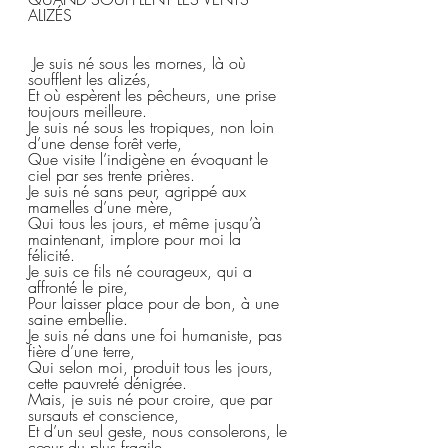
ALIZÉS
 Je suis né sous les mornes, là où 
soufflent les alizés,
Et où espèrent les pêcheurs, une prise 
toujours meilleure.  
Je suis né sous les tropiques, non loin 
d’une dense forêt verte,  
Que visite l’indigène en évoquant le 
ciel par ses trente prières.  
Je suis né sans peur, agrippé aux 
mamelles d’une mère,  
Qui tous les jours, et même jusqu’à 
maintenant, implore pour moi la 
félicité.  
Je suis ce fils né courageux, qui a 
affronté le pire,  
Pour laisser place pour de bon, à une 
saine embellie.  
Je suis né dans une foi humaniste, pas 
fière d’une terre,  
Qui selon moi, produit tous les jours, 
cette pauvreté dénigrée.  
Mais, je suis né pour croire, que par 
sursauts et conscience,  
Et d’un seul geste, nous consolerons, le 
cœur du plus fragile.  