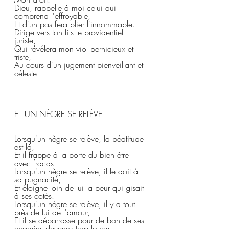
Dieu, rappelle à moi celui qui 
comprend l'effroyable,  
Et d'un pas fera plier l'innommable.  
Dirige vers ton fils le providentiel 
juriste,  
Qui révélera mon viol pernicieux et 
triste,  
Au cours d'un jugement bienveillant et 
céleste.  
ET UN NÈGRE SE RELÈVE 
Lorsqu'un nègre se relève, la béatitude 
est là, 
Et il frappe à la porte du bien être 
avec fracas.
Lorsqu'un nègre se relève, il le doit à 
sa pugnacité, 
Et éloigne loin de lui la peur qui gisait 
à ses cotés. 
Lorsqu'un nègre se relève, il y a tout 
près de lui de l'amour, 
Et il se débarrasse pour de bon de ses 
chagrins devenus trop lourds. 