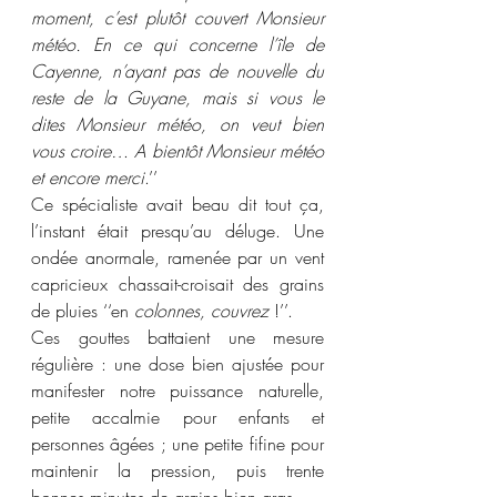
moment, c’est plutôt couvert Monsieur 
météo. En ce qui concerne l’île de 
Cayenne, n’ayant pas de nouvelle du 
reste de la Guyane, mais si vous le 
dites Monsieur météo, on veut bien 
vous croire… A bientôt Monsieur météo 
et encore merci
.’’
Ce spécialiste avait beau dit tout ça, 
l’instant était presqu’au déluge. Une 
ondée anormale, ramenée par un vent 
capricieux chassait-croisait des grains 
de pluies ‘‘en 
colonnes, couvrez
 !’’.
Ces gouttes battaient une mesure 
régulière : une dose bien ajustée pour 
manifester notre puissance naturelle, 
petite accalmie pour enfants et 
personnes âgées ; une petite fifine pour 
maintenir la pression, puis trente 
bonnes minutes de grains bien gras.