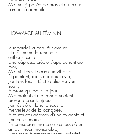
Me met à portée de bras et du cœur, 
l’amour à domicile.
HOMMAGE AU FÉMININ  
Je regardai la beauté s'exalter,  
Et moi-même la renchérir, 
enthousiasmé.  
Une câpresse créole s'approchant de 
moi,  
Me mit très vite dans un vif émoi.  
Et pourtant, dans ma courte vie,  
J'ai trois fois flirté et le plus souvent 
souri,  
A celles qui pour un jour,  
M'aimaient et me condamnaient 
presque pour toujours.  
J'ai résisté et flanché sous le 
merveilleux de la canopée,  
A toutes ces déesses d'une évidente et 
immense beauté.  
En consacrant ma belle jeunesse à un 
amour incommensurable,  
Il me reste à remercier cette juvénilité 