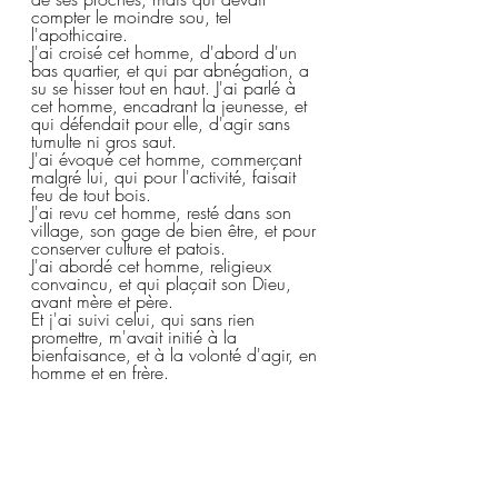
compter le moindre sou, tel 
l'apothicaire.  
J'ai croisé cet homme, d'abord d'un 
bas quartier, et qui par abnégation, a 
su se hisser tout en haut. J'ai parlé à 
cet homme, encadrant la jeunesse, et 
qui défendait pour elle, d'agir sans 
tumulte ni gros saut.  
J'ai évoqué cet homme, commerçant 
malgré lui, qui pour l'activité, faisait 
feu de tout bois.  
J'ai revu cet homme, resté dans son 
village, son gage de bien être, et pour 
conserver culture et patois.  
J'ai abordé cet homme, religieux 
convaincu, et qui plaçait son Dieu, 
avant mère et père.  
Et j'ai suivi celui, qui sans rien 
promettre, m'avait initié à la 
bienfaisance, et à la volonté d'agir, en 
homme et en frère.