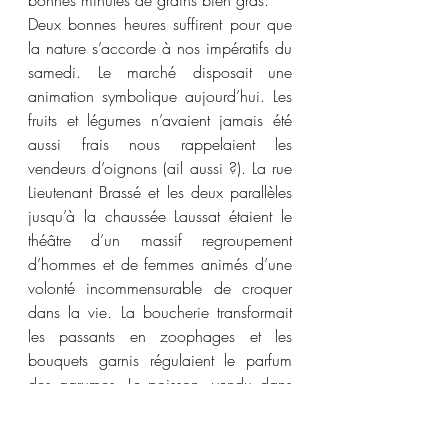
Deux bonnes heures suffirent pour que 
la nature s’accorde à nos impératifs du 
samedi. Le marché disposait une 
animation symbolique aujourd’hui. Les 
fruits et légumes n’avaient jamais été 
aussi frais nous rappelaient les 
vendeurs d’oignons (ail aussi ?). La rue 
Lieutenant Brassé et les deux parallèles 
jusqu’à la chaussée Laussat étaient le 
théâtre d’un massif regroupement 
d’hommes et de femmes animés d’une 
volonté incommensurable de croquer 
dans la vie. La boucherie transformait 
les passants en zoophages et les 
bouquets garnis régulaient le parfum 
des agrumes. Le poisson, vendu dans 
des brouettes brésiliennes ne procédait 
à aucun supplice. L’allure fixait son 