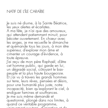
NATIF DE L’ÎLE CARAÏBE  
Je suis né diurne, à la Sainte Béatrice, 
les yeux alertes et écarlates.  
A ma fête, je n’ai que des amoureux, 
qui attendent patiemment minuit, pour 
bécoter ouvertement. En chœur avec 
les anges, je me recueille le dimanche 
et quémande tous les jours, à mon être 
supérieur, d’explorer mon âme et 
cimenter un courage d’évidence, à 
toute épreuve.  
J’ai reçu de mon père Raphaël, d’être 
cet homme public, qui garde en lui, 
un dégradé social, côtoyant le bas-
peuple et la plus haute bourgeoisie.  
Et j’ai vu à travers les grands hommes 
sur terre, leurs rêves, pensées et désirs, 
pour une humanité plus juste, notre 
incapacité, bien qu’explorant le ciel, à 
endiguer famines et souffrances.  
Je me suis même demandé et 
questionné, plongé dans nos limites, à 
quand ce véritable programme, 
uniquement sur terre, d’irrigation et de 