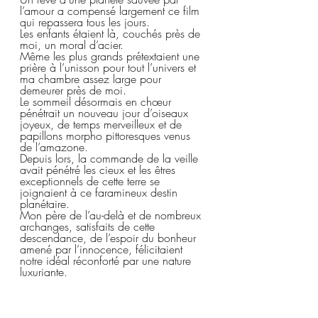
l’amour a compensé largement ce film 
qui repassera tous les jours.  
Les enfants étaient là, couchés près de 
moi, un moral d’acier.  
Même les plus grands prétextaient une 
prière à l’unisson pour tout l’univers et 
ma chambre assez large pour 
demeurer près de moi.  
Le sommeil désormais en chœur 
pénétrait un nouveau jour d’oiseaux 
joyeux, de temps merveilleux et de 
papillons morpho pittoresques venus 
de l’amazone. 
Depuis lors, la commande de la veille 
avait pénétré les cieux et les êtres 
exceptionnels de cette terre se 
joignaient à ce faramineux destin 
planétaire.
Mon père de l’au-delà et de nombreux 
archanges, satisfaits de cette 
descendance, de l’espoir du bonheur 
amené par l’innocence, félicitaient 
notre idéal réconforté par une nature 
luxuriante.