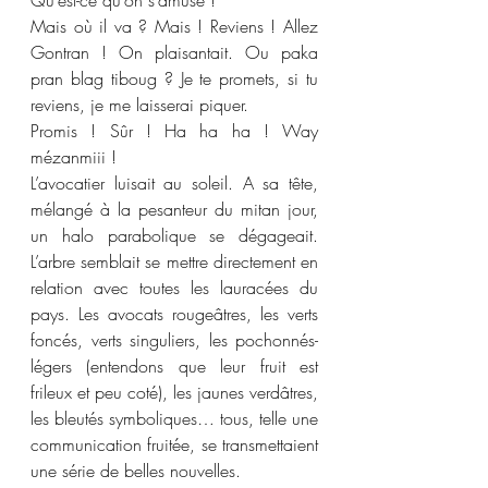
Mais où il va ? Mais ! Reviens ! Allez 
Gontran ! On plaisantait. Ou paka 
pran blag tiboug ? Je te promets, si tu 
reviens, je me laisserai piquer.  
Promis ! Sûr ! Ha ha ha ! Way 
mézanmiii !
L’avocatier luisait au soleil. A sa tête, 
mélangé à la pesanteur du mitan jour, 
un halo parabolique se dégageait. 
L’arbre semblait se mettre directement en 
relation avec toutes les lauracées du 
pays. Les avocats rougeâtres, les verts 
foncés, verts singuliers, les pochonnés-
légers (entendons que leur fruit est 
frileux et peu coté), les jaunes verdâtres, 
les bleutés symboliques… tous, telle une 
communication fruitée, se transmettaient 
une série de belles nouvelles.  