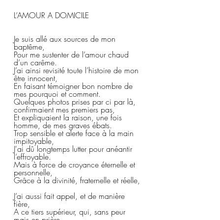
L’AMOUR A DOMICILE 
Je suis allé aux sources de mon 
baptême,  
Pour me sustenter de l’amour chaud 
d’un carême.  
J’ai ainsi revisité toute l’histoire de mon 
être innocent,  
En faisant témoigner bon nombre de 
mes pourquoi et comment.  
Quelques photos prises par ci par là, 
confirmaient mes premiers pas,  
Et expliquaient la raison, une fois 
homme, de mes graves ébats.  
Trop sensible et alerte face à la main 
impitoyable,  
J'ai dû longtemps lutter pour anéantir 
l’effroyable.  
Mais à force de croyance éternelle et 
personnelle,  
Grâce à la divinité, fraternelle et réelle, 
J’ai aussi fait appel, et de manière 
fière,  
A ce tiers supérieur, qui, sans peur 
mais en prière,  