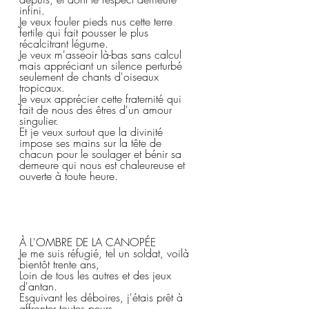
infini.  
Je veux fouler pieds nus cette terre 
fertile qui fait pousser le plus 
récalcitrant légume.  
Je veux m'asseoir là-bas sans calcul 
mais appréciant un silence perturbé 
seulement de chants d'oiseaux 
tropicaux.  
Je veux apprécier cette fraternité qui 
fait de nous des êtres d'un amour 
singulier.
Et je veux surtout que la divinité 
impose ses mains sur la tête de 
chacun pour le soulager et bénir sa 
demeure qui nous est chaleureuse et 
ouverte à toute heure.  
À L'OMBRE DE LA CANOPÉE  
Je me suis réfugié, tel un soldat, voilà 
bientôt trente ans,
Loin de tous les autres et des jeux 
d'antan.  
Esquivant les déboires, j'étais prêt à 
affronter toutes peurs,  