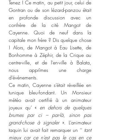
Tenez ! Ce matin, au petit jour, celui de 
Gontran ou de son lézard-panzou était 
en profonde discussion avec un 
confrère de la cité Mangot de 
Cayenne. Quoi de neuf dans la 
capitale mon frère ? Dis quelque chose 
! Alors, de Mangot à Eau Lisette, de 
Bonhomme à Zéphir, de la Crique au 
centre-ville, et de l’en-ville à Balata, 
nous apprîmes une charge 
d’évènements.
Ce matin, Cayenne s’était réveillée en 
tunique bleu-fondant. Un Monsieur 
météo avait certifié à un animateur 
joyeux qu’ « 
en dehors de quelques 
brumes par ci – par-là, sinon pas 
grand-chose à signaler
 ». L’animateur 
taquin lui avait fait remarquer un ‘‘ 
tant 
mieux car ce n’est pas le cas en ce 