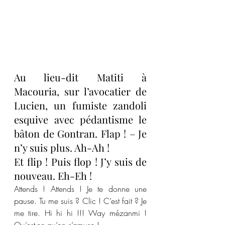
Au lieu-dit Matiti à 
Macouria, sur l’avocatier de 
Lucien, un fumiste zandoli 
esquive avec pédantisme le 
bâton de Gontran. Flap ! – Je 
n’y suis plus. Ah-Ah !  
Et flip ! Puis flop ! J’y suis de 
nouveau. Eh-Eh !
Attends ! Attends ! Je te donne une 
pause. Tu me suis ? Clic ! C’est fait ? Je 
me tire. Hi hi hi !!! Way mézanmi ! 
Qu’est-ce qu’on s’amuse !