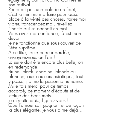
son festival.  
Pourquoi pas une balade en forêt, 
c'est le minimum à faire pour laisser 
place à la vérité des choses. Faites-moi 
vibrer, transcendez-moi, réveillez 
l'inertie qui se cachait en moi.  
Vous avez ma confiance, là est mon 
devoir !  
Je ne fonctionne que sous-couvert de 
l'être suprême.  
A ce titre, toute pudeur gardée, 
envoyons-nous en l'air !  
La suite doit être encore plus belle, on 
en redemande.  
Brune, black, chabine, blonde ou 
blanche, aux couleurs asiatiques, tout 
y passe, j'aime la personne humaine.  
Mille fois merci pour ce temps 
accordé, ce moment d'écoute et de 
lecture des bons mots.  
Je m'y attendais, figurez-vous !  
Que l'amour soit gagnant et de façon 
la plus élégante. Je vous aime déjà...