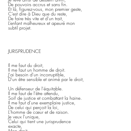
De pouvoirs accrus et sans fin.  
Et là, figurez-vous, mon premier geste,  
C’est dire à Dieu que du reste,  
De faire très vite et d’un trait,  
L’enfant malheureux et apeuré mon 
subtil projet.  
JURISPRUDENCE
Il me faut du droit, 
Il me faut un homme de droit.  
J'ai besoin d'un incorruptible,  
D'un être sensible et animé par le droit, 
Un défenseur de l'équitable.  
Il me faut de l'être attendu,  
Soif de justice et combattant la haine.  
Il me faut d'une exemplaire justice,
De celui qui perçoit la loi,  
L'homme de cœur et de raison.  
Je veux l'unique,  
Celui qui tient une jurisprudence 
exacte,  
Mon droit.  