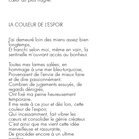
LA COULEUR DE L’ESPOIR
J’ai demeuré loin des miens assez bien 
longtemps,  
Et franchi selon moi, même en vain, la 
sentinelle m’ouvrant accès au bonheur. 
Toutes mes larmes salées, en 
hommage à une mer bleu-turquoise,  
Provenaient de l’envie de mieux faire 
et de dire passionnément.  
Combien de jugements essuyés, de 
regards dénigrés,  
Ont fixé ma peine heureusement 
temporaire.  
Il me reste à ce jour et dès lors, cette 
couleur de l’espoir,  
Qui incessamment, fait vibrer les 
cœurs et consolider le génie créateur.  
C’est ainsi que me vient cette idée 
merveilleuse et rassurante,  
De procéder encore à un ultime 
pardon,  