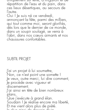
répartition de l’eau et du pain, dans 
ces lieux désertiques, au secours de 
l’autre.  
Oui ! Je suis né ce vendredi, 
annonçant la fête, parmi des milliers, 
qui tout comme moi, seront glorifiés, 
dès lors que le dernier de ce monde, 
dans un soupir soulagé, se verra à 
l’abri, dans nos cœurs aimants et nos 
chaussures confortables.
SUBTIL PROJET  
J’ai un projet à lui soumettre,  
Non, ce n’est point une sornette !  
Je veux, outre merci, lui dire comment,  
Je procède avec vigueur et 
discernement.  
J'ai ainsi en tête de bien nombreux 
plans,  
Que j’exécute à grand élan.  
Soudain ! Je réalise encore ma liberté,  
Et me vient alors plus de piété.  
Je rêve ainsi de dessein divin,  