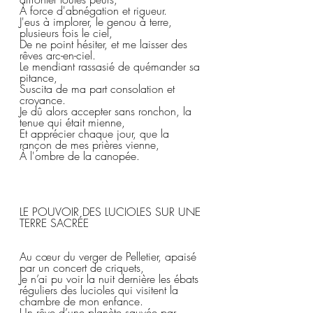
À force d'abnégation et rigueur.  
J'eus à implorer, le genou à terre, 
plusieurs fois le ciel,  
De ne point hésiter, et me laisser des 
rêves arc-en-ciel.  
Le mendiant rassasié de quémander sa 
pitance,  
Suscita de ma part consolation et 
croyance.  
Je dû alors accepter sans ronchon, la 
tenue qui était mienne,  
Et apprécier chaque jour, que la 
rançon de mes prières vienne,  
À l'ombre de la canopée.  
LE POUVOIR DES LUCIOLES SUR UNE 
TERRE SACRÉE  
Au cœur du verger de Pelletier, apaisé 
par un concert de criquets,  
Je n’ai pu voir la nuit dernière les ébats 
réguliers des lucioles qui visitent la 
chambre de mon enfance.  
Un rêve d’une planète sauvée par 