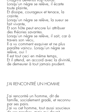
Lorsqu'un nègre se relève, il écarte 
toute plainte, 
Et dissipe, courageux et tenace, la 
crainte. 
Lorsqu'un nègre se relève, la sueur se 
fait vivante, 
Et son hôte peut encore lui attribuer 
des théories savantes. 
Lorsqu'un nègre se relève, il sait, car à 
travers son vécu, 
Il a vu comment esquiver et ne plus 
paraître vaincu. Lorsqu'un nègre se 
relève, oui ! 
Il est tout ceci en même temps, 
Et il attend, en accord avec la divinité, 
de demeurer à tout jamais prudent.  
J'AI RENCONTRÉ UN HOMME  
J'ai rencontré un homme, dit de 
famille, socialement gradé, et reconnu 
par ses pairs.  
J'ai vu cet homme, tout aussi soucieux 
de ses proches, mais qui devait 