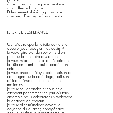
A celui qui, par mégarde peut-être, 
aura offensé la nature,  
Et finalement libéré, la puissance 
absolue, d’un nègre fondamental.
LE CRI DE L'ESPÉRANCE  
Qui d'autre que la félicité devrais je 
appeler pour épauler mes désirs ?  
Je veux faire état de souvenirs d'un 
père ou la mémoire des anciens.  
Je veux m'accrocher à la mélodie de 
la flûte en bambou qui a bercé mon 
enfance.  
Je veux encore côtoyer cette maison de 
campagne où le café dégageait son 
délicat arôme aux tendres heures 
matinales.  
Je veux saluer oncles et cousins qui 
attendent patiemment ce jour où tous 
ensemble nous célébrerons simplement 
la destinée de chacun.  
Je veux aller m'incliner devant la 
doyenne du quartier, nonagénaire 
depuis, et dont le respect demeure 