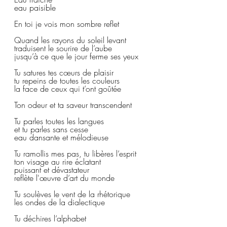
eau paisible
En toi je vois mon sombre reflet
Quand les rayons du soleil levant  
traduisent le sourire de l’aube
jusqu’à ce que le jour ferme ses yeux 
Tu satures tes cœurs de plaisir
tu repeins de toutes les couleurs  
la face de ceux qui t’ont goûtée
Ton odeur et ta saveur transcendent 
Tu parles toutes les langues
et tu parles sans cesse
eau dansante et mélodieuse  
Tu ramollis mes pas, tu libères l’esprit  
ton visage au rire éclatant  
puissant et dévastateur
reflète l'œuvre d’art du monde
Tu soulèves le vent de la rhétorique
les ondes de la dialectique   
Tu déchires l’alphabet